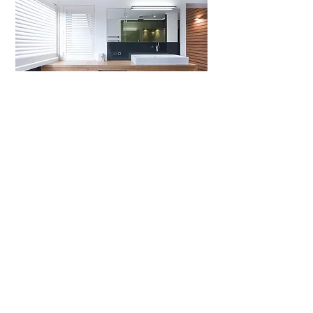
Integrierter Spiegelschrank
Abfallabwurf magnetisch fixiert