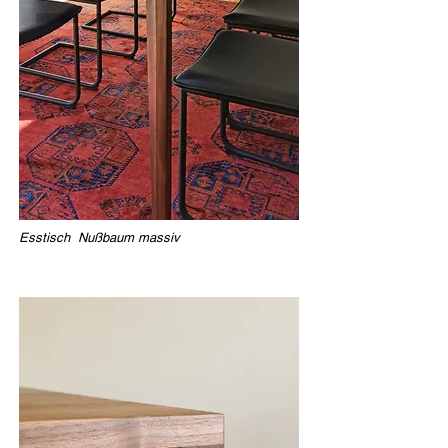
Esstisch Nußbaum massiv