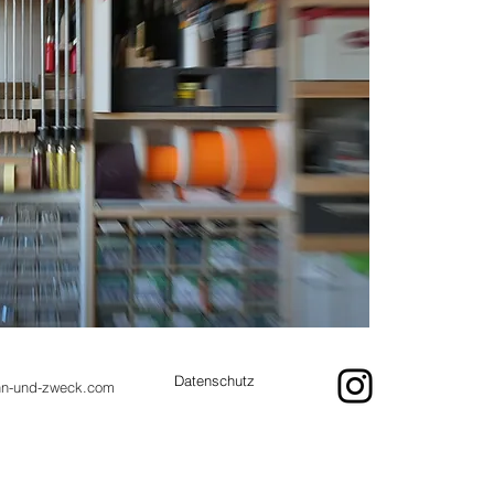
Entwurf
zweck-m
tragen. 
dabei au
Datenschutz
nn-und-zweck.com