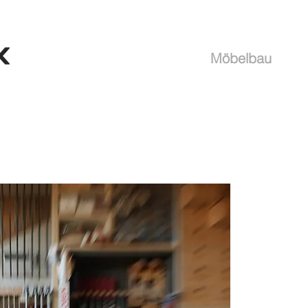
Möbelbau
Seit den
wir
Möbe
möchte
geben. 
für uns
aber le
unserer 
darum Di